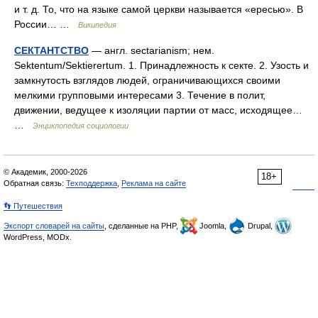
и т. д. То, что на языке самой церкви называется «ересью». В
России… …
Википедия
СЕКТАНТСТВО
— англ. sectarianism; нем.
Sektentum/Sektierertum. 1. Принадлежность к секте. 2. Узость и
замкнутость взглядов людей, ограничивающихся своими
мелкими групповыми интересами 3. Течение в полит,
движении, ведущее к изоляции партии от масс, исходящее…
…
Энциклопедия социологии
© Академик, 2000-2026
18+
Обратная связь:
Техподдержка
,
Реклама на сайте
👣 Путешествия
Экспорт словарей на сайты
, сделанные на PHP,
Joomla,
Drupal,
WordPress, MODx.